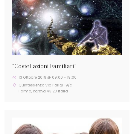
i
g
a
t
i
o
“Costellazioni Familiari”
n
13 Ottobre 2019 @ 09:00
-
19:00
Quintessenza
via Parigi 19/c
Parma
,
Parma
43123
Italia