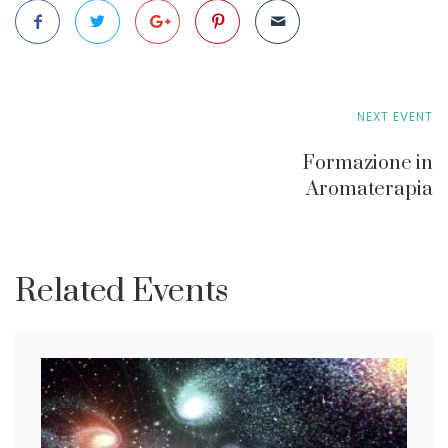
E
NEXT EVENT
v
Formazione in
e
Aromaterapia
n
t
Related Events
o
N
a
v