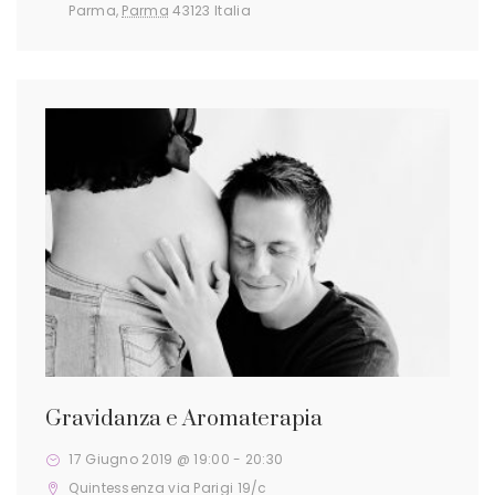
Parma
,
Parma
43123
Italia
Gravidanza e Aromaterapia
17 Giugno 2019 @ 19:00
-
20:30
Quintessenza
via Parigi 19/c