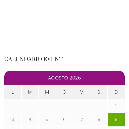
CALENDARIO EVENTI
AGOSTO 2026
L
M
M
G
V
S
D
1
2
3
4
5
6
7
8
9